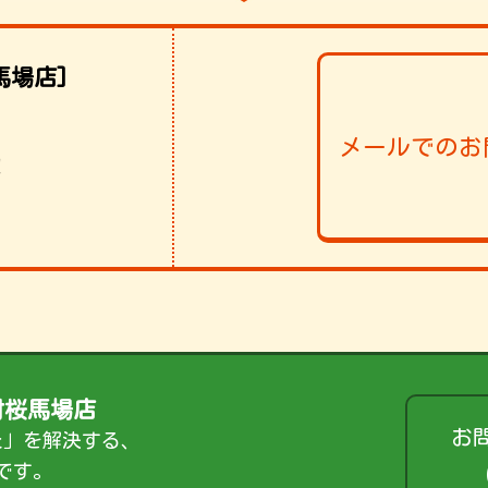
馬場店]
メールでのお
！
村桜馬場店
お
た」を解決する、
です。