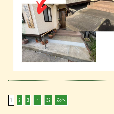
1
2
3
…
32
次へ